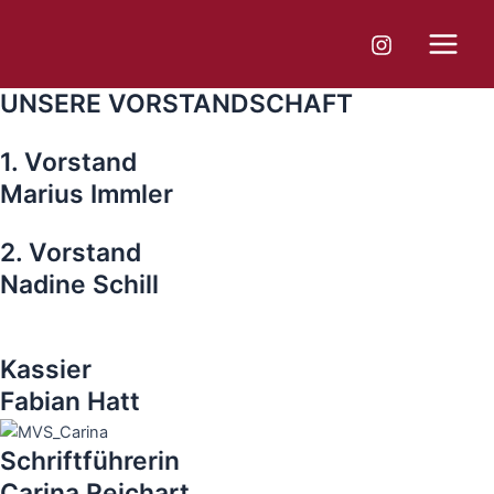
Zum
Main
Inhalt
Menu
springen
UNSERE VORSTANDSCHAFT
1. Vorstand
Marius Immler
2. Vorstand
Nadine Schill
Kassier
Fabian Hatt
Schriftführerin
Carina Reichart